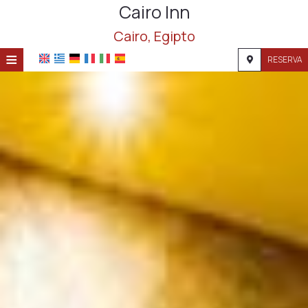
Cairo Inn
Cairo, Egipto
≡
RESERVA
HOME
UBICACIÓN
ALOJAMIENTO
INSTALACIONES
GALERÍA
INVESTIGACIÓN
CONTACTO