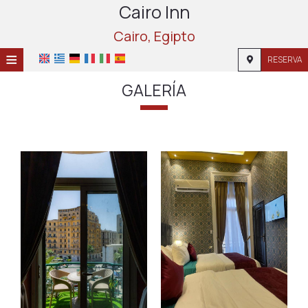
Cairo Inn
Cairo, Egipto
≡
RESERVA
HOME
GALERÍA
UBICACIÓN
ALOJAMIENTO
INSTALACIONES
GALERÍA
INVESTIGACIÓN
CONTACTO